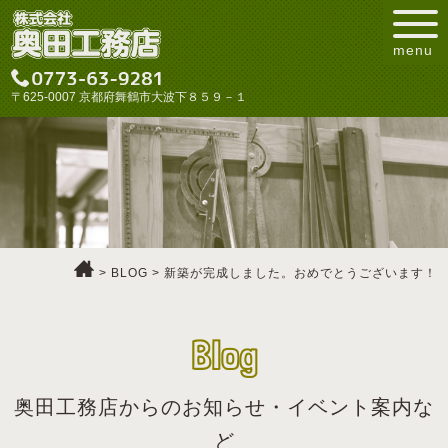
menu
〒625-0007 京都府舞鶴市大波下８５９－１
>
BLOG
> 新築が完成しました。おめでとうございます！
Blog
奥田工務店からのお知らせ・イベント案内な
ど