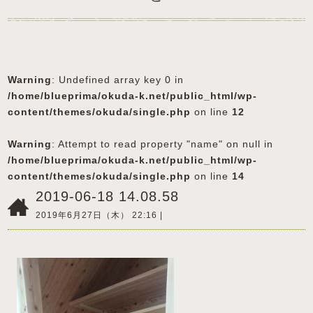
Warning
: Undefined array key 0 in
/home/blueprima/okuda-k.net/public_html/wp-
content/themes/okuda/single.php
on line
12
Warning
: Attempt to read property "name" on null in
/home/blueprima/okuda-k.net/public_html/wp-
content/themes/okuda/single.php
on line
14
2019-06-18 14.08.58
2019年6月27日（木） 22:16 |