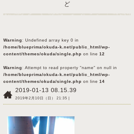
ど
Warning
: Undefined array key 0 in
/home/blueprima/okuda-k.net/public_html/wp-
content/themes/okuda/single.php
on line
12
Warning
: Attempt to read property "name" on null in
/home/blueprima/okuda-k.net/public_html/wp-
content/themes/okuda/single.php
on line
14
2019-01-13 08.15.39
2019年2月10日（日） 21:35 |