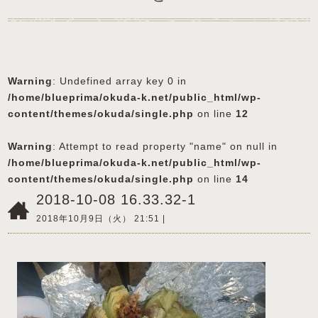
Warning
: Undefined array key 0 in
/home/blueprima/okuda-k.net/public_html/wp-
content/themes/okuda/single.php
on line
12
Warning
: Attempt to read property "name" on null in
/home/blueprima/okuda-k.net/public_html/wp-
content/themes/okuda/single.php
on line
14
2018-10-08 16.33.32-1
2018年10月9日（火） 21:51 |