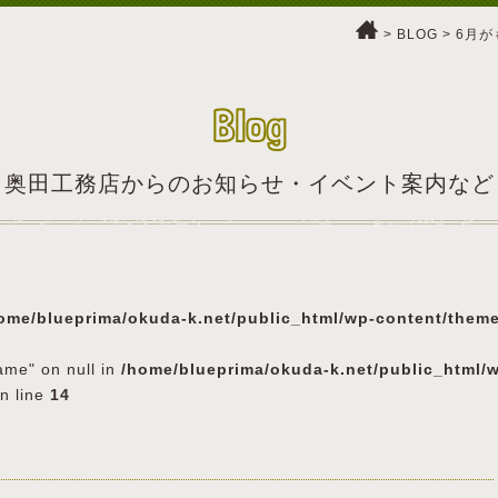
>
BLOG
>
6月が
Blog
奥田工務店からのお知らせ・イベント案内など
ome/blueprima/okuda-k.net/public_html/wp-content/them
ame" on null in
/home/blueprima/okuda-k.net/public_html/
n line
14