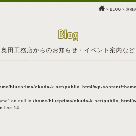
>
BLOG
>
京都
Blog
奥田工務店からのお知らせ・イベント案内など
ome/blueprima/okuda-k.net/public_html/wp-content/them
ame" on null in
/home/blueprima/okuda-k.net/public_html/
n line
14