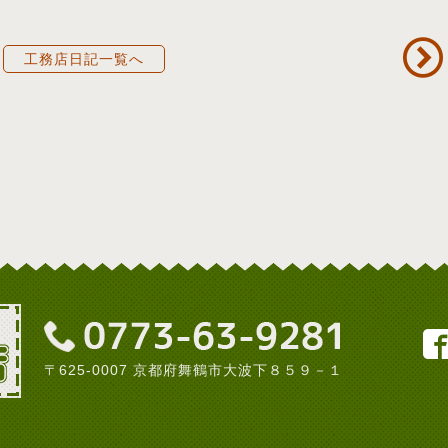
工務店日記一覧へ
〒625-0007 京都府舞鶴市大波下８５９－１