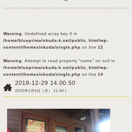
Warning
: Undefined array key 0 in
/home/blueprima/okuda-k.net/public_html/wp-
content/themes/okuda/single.php
on line
12
Warning
: Attempt to read property "name" on null in
/home/blueprima/okuda-k.net/public_html/wp-
content/themes/okuda/single.php
on line
14
2019-12-29 14.00.50
2020年1月6日（月） 21:46 |