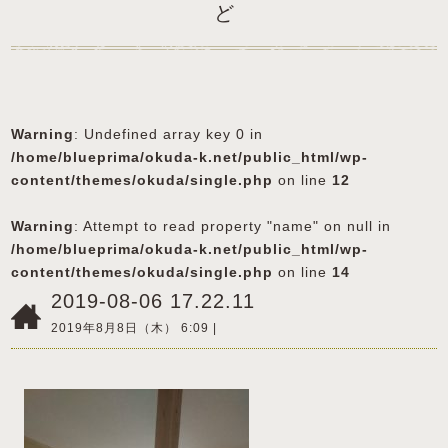
ど
Warning
: Undefined array key 0 in
/home/blueprima/okuda-k.net/public_html/wp-
content/themes/okuda/single.php
on line
12
Warning
: Attempt to read property "name" on null in
/home/blueprima/okuda-k.net/public_html/wp-
content/themes/okuda/single.php
on line
14
2019-08-06 17.22.11
2019年8月8日（木） 6:09 |