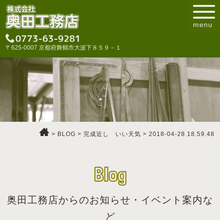
menu
〒625-0007 京都府舞鶴市大波下８５９－１
>
BLOG
>
完成近し いい天気
>
2018-04-28 18.59.48
Blog
奥田工務店からのお知らせ・イベント案内な
ど