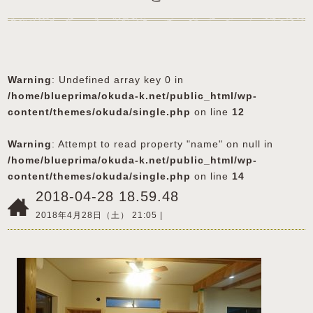
Warning
: Undefined array key 0 in
/home/blueprima/okuda-k.net/public_html/wp-
content/themes/okuda/single.php
on line
12
Warning
: Attempt to read property "name" on null in
/home/blueprima/okuda-k.net/public_html/wp-
content/themes/okuda/single.php
on line
14
2018-04-28 18.59.48
2018年4月28日（土） 21:05 |