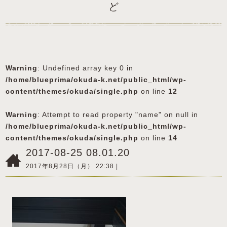
ど
Warning
: Undefined array key 0 in
/home/blueprima/okuda-k.net/public_html/wp-
content/themes/okuda/single.php
on line
12
Warning
: Attempt to read property "name" on null in
/home/blueprima/okuda-k.net/public_html/wp-
content/themes/okuda/single.php
on line
14
2017-08-25 08.01.20
2017年8月28日（月） 22:38 |