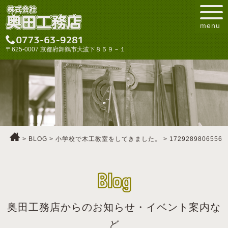
menu
〒625-0007 京都府舞鶴市大波下８５９－１
>
BLOG
>
小学校で木工教室をしてきました。
>
1729289806556
Blog
奥田工務店からのお知らせ・イベント案内な
ど