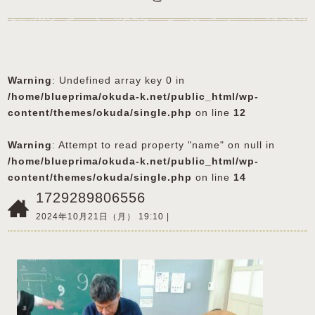
Warning
: Undefined array key 0 in
/home/blueprima/okuda-k.net/public_html/wp-
content/themes/okuda/single.php
on line
12
Warning
: Attempt to read property "name" on null in
/home/blueprima/okuda-k.net/public_html/wp-
content/themes/okuda/single.php
on line
14
1729289806556
2024年10月21日（月） 19:10 |