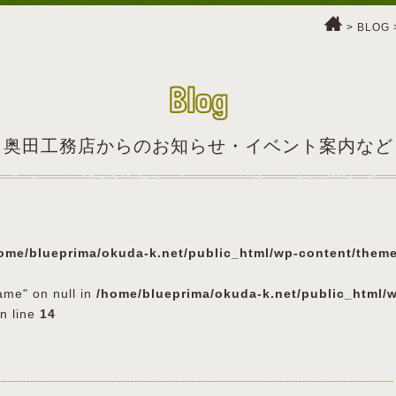
>
BLOG
Blog
奥田工務店からのお知らせ・イベント案内など
ome/blueprima/okuda-k.net/public_html/wp-content/them
ame" on null in
/home/blueprima/okuda-k.net/public_html/
n line
14